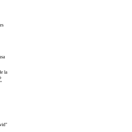
es
usa
de la
o
."
vid"