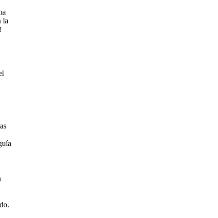
ma
 la
!
el
las
guía
a
odo.