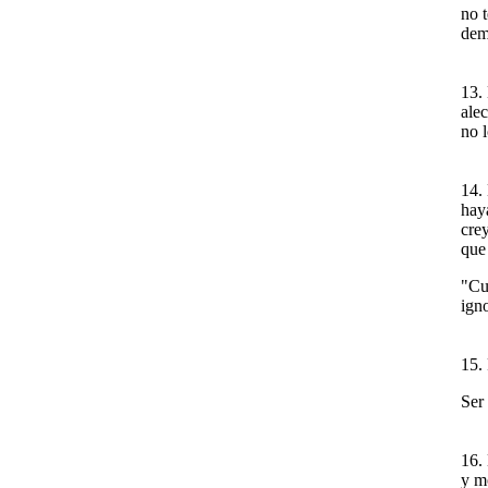
no t
dem
13. 
alec
no l
14.
hay
cre
que
"Cu
ign
15.
Ser
16.
y m