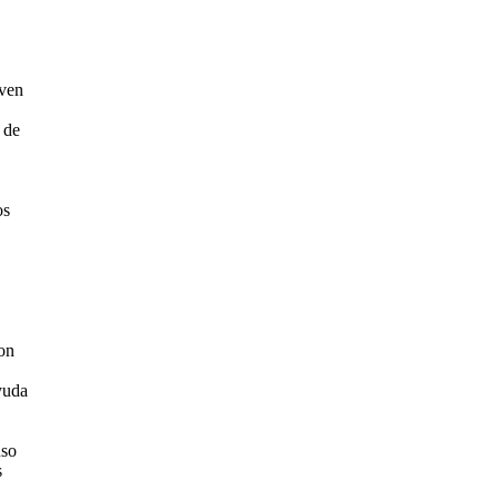
 ven
 de
os
on
yuda
uso
s