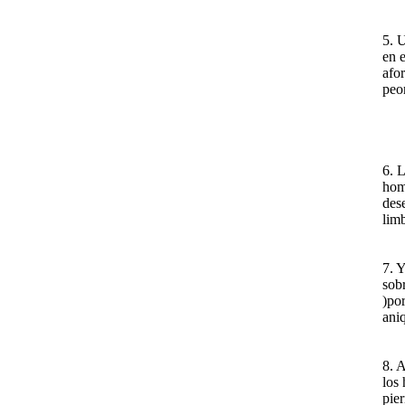
5. 
en e
afo
peor
6. L
hom
des
lim
7. Y
sob
)po
ani
8. A
los
pier