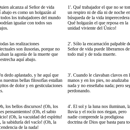
Quien alcanza al Señor de vida
1'. Qué trabajador el que no se to
í abajo es como un holgazán al
un respiro ni de día ni de noche en
 todos los trabajadores del mundo
búsqueda de la vida imperecedera
podrían igualar con todos sus
Qué holgazán el que reposa en la
ajos.
unidad viviente del Único!
odas las realizaciones
2'. Sólo la encarnación palpable d
lectuales son ilusorias, porque no
Señor de vida puede liberarnos de
ulsan la agonía de la muerte que
todo mal y de toda muerte.
estrecha aquí abajo.
Un dedo aplastado, y he aquí que
3'. Cuando le clavaban clavos en 
s nuestras bellas filosofías estallan
manos y en los pies, no analizaba
ritos de dolor y en gesticulaciones
nada y no enseñaba nada; pero se
s.
perdonando.
h, los bellos discursos! (Oh, los
4'. El sol y la luna nos iluminan, l
les pensamientos! (Oh, el sabio
lluvia y el rocío nos riegan, pero
icio! (Oh, la vacuidad del espíritu!
nadie comprende la prodigiosa
 la sabiduría del vacío! (Oh, la
doctrina de Dios que basta para t
scendencia de la nada!