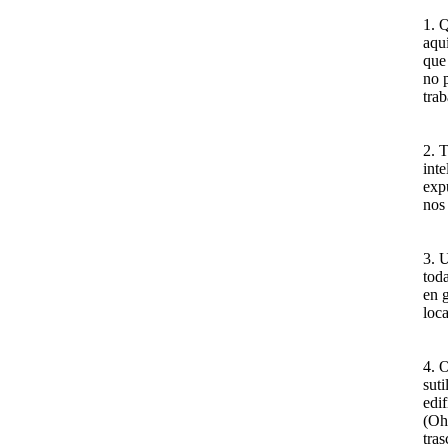
1. 
aqu
que
no 
trab
2. T
inte
exp
nos 
3. 
toda
en g
loca
4. O
suti
edif
(Oh,
tra