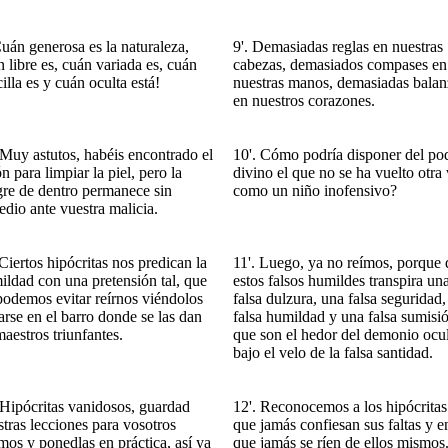
Cuán generosa es la naturaleza,
9'. Demasiadas reglas en nuestras
 libre es, cuán variada es, cuán
cabezas, demasiados compases en
illa es y cuán oculta está!
nuestras manos, demasiadas balan
en nuestros corazones.
 Muy astutos, habéis encontrado el
10'. Cómo podría disponer del po
n para limpiar la piel, pero la
divino el que no se ha vuelto otra
re de dentro permanece sin
como un niño inofensivo?
edio ante vuestra malicia.
Ciertos hipócritas nos predican la
11'. Luego, ya no reímos, porque 
ildad con una pretensión tal, que
estos falsos humildes transpira un
podemos evitar reírnos viéndolos
falsa dulzura, una falsa seguridad
arse en el barro donde se las dan
falsa humildad y una falsa sumisi
aestros triunfantes.
que son el hedor del demonio ocu
bajo el velo de la falsa santidad.
 Hipócritas vanidosos, guardad
12'. Reconocemos a los hipócritas
stras lecciones para vosotros
que jamás confiesan sus faltas y e
mos y ponedlas en práctica, así ya
que jamás se ríen de ellos mismos