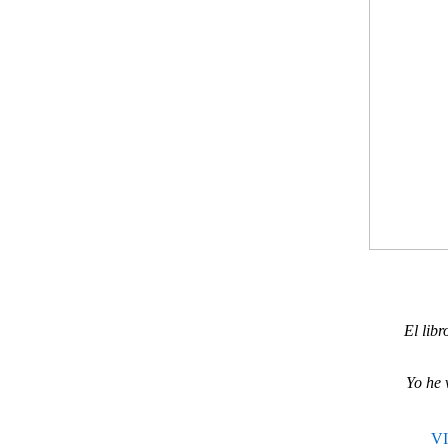
El lib
Yo he 
V