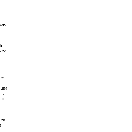
zas
der
 vez
de
a
, una
ón,
lto
 en
n
.