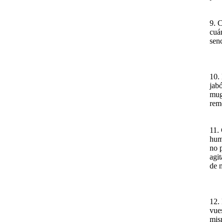
9. 
cuán
senc
10.
jabó
mug
rem
11. 
hum
no 
agit
de m
12.
vue
mis