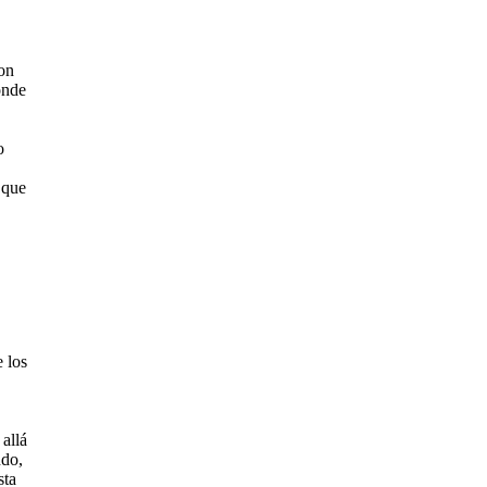
son
onde
o
 que
 los
allá
ndo,
sta