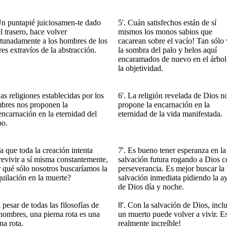
Un puntapié juiciosamen-te dado
5'. Cuán satisfechos están de sí
l trasero, hace volver
mismos los monos sabios que
rtunadamente a los hombres de los
cacarean sobre el vacío! Tan sólo
es extravíos de la abstracción.
la sombra del palo y helos aquí
encaramados de nuevo en el árbol
la objetividad.
as religiones establecidas por los
6'. La religión revelada de Dios n
bres nos proponen la
propone la encarnación en la
encarnación en la eternidad del
eternidad de la vida manifestada.
bo.
a que toda la creación intenta
7'. Es bueno tener esperanza en la
revivir a sí misma constantemente,
salvación futura rogando a Dios c
r qué sólo nosotros buscaríamos la
perseverancia. Es mejor buscar la
quilación en la muerte?
salvación inmediata pidiendo la a
de Dios día y noche.
 pesar de todas las filosofías de
8'. Con la salvación de Dios, incl
 hombres, una pierna rota es una
un muerto puede volver a vivir. E
na rota.
realmente increíble!