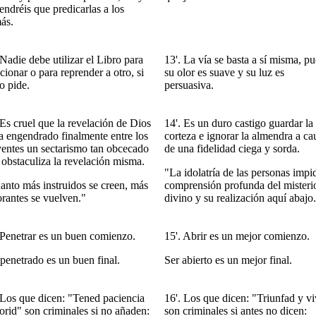
endréis que predicarlas a los
ás.
Nadie debe utilizar el Libro para
13'. La vía se basta a sí misma, pu
cionar o para reprender a otro, si
su olor es suave y su luz es
o pide.
persuasiva.
 Es cruel que la revelación de Dios
14'. Es un duro castigo guardar la
a engendrado finalmente entre los
corteza e ignorar la almendra a ca
yentes un sectarismo tan obcecado
de una fidelidad ciega y sorda.
 obstaculiza la revelación misma.
"La idolatría de las personas impi
anto más instruidos se creen, más
comprensión profunda del misteri
orantes se vuelven."
divino y su realización aquí abajo
 Penetrar es un buen comienzo.
15'. Abrir es un mejor comienzo.
 penetrado es un buen final.
Ser abierto es un mejor final.
 Los que dicen: "Tened paciencia
16'. Los que dicen: "Triunfad y vi
orid" son criminales si no añaden:
son criminales si antes no dicen: