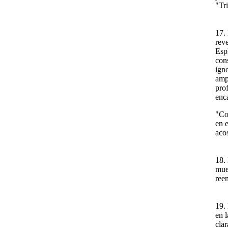
"Tr
17.
rev
Esp
con
ign
amp
prof
enc
"Co
en 
aco
18. 
mue
ree
19.
en 
clar