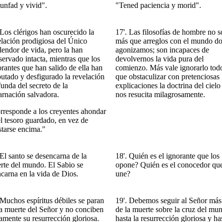
iunfad y vivid".
"Tened paciencia y morid".
 Los clérigos han oscurecido la
17'. Las filosofías de hombre no 
elación prodigiosa del Único
más que arreglos con el mundo d
lendor de vida, pero la han
agonizamos; son incapaces de
servado intacta, mientras que los
devolvernos la vida pura del
orantes que han salido de ella han
comienzo. Más vale ignorarlo tod
utado y desfigurado la revelación
que obstaculizar con pretenciosas
unda del secreto de la
explicaciones la doctrina del cielo
arnación salvadora.
nos resucita milagrosamente.
rresponde a los creyentes ahondar
el tesoro guardado, en vez de
starse encima."
El santo se desencarna de la
18'. Quién es el ignorante que los
rte del mundo. El Sabio se
opone? Quién es el conocedor que
ncarna en la vida de Dios.
une?
 Muchos espíritus débiles se paran
19'. Debemos seguir al Señor más 
la muerte del Señor y no conciben
de la muerte sobre la cruz del mu
amente su resurrección gloriosa.
hasta la resurrección gloriosa y ha