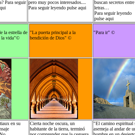
ua?
Para seguir
pero muy pocos interesados....
buscan secretos entre
qui
Para seguir leyendo pulse aqui
letras…
Para seguir leyendo
pulse aqui
e la estrella de
"La puerta principal a la
"Para ir"
©
 la vida"
©
bendición de Dios"
©
tiaux en su
Cierta noche oscura, un
"El camino espiritual 
nsaje
habitante de la tierra, terminó
asemeja al andar de u
 No
por comprender que la ceguera
hombre en un desierto