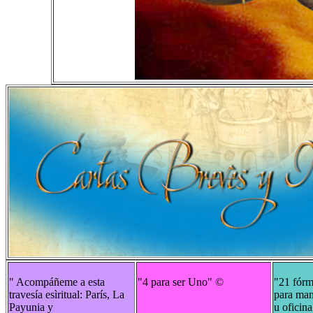
" Acompáñeme a esta
"4 para ser Uno"
©
"21 fórm
travesía esìritual: París, La
para man
Payunia y
u oficin