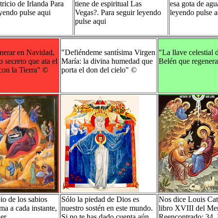
tricio de Irlanda
Para
tiene de espiritual Las
esa gota de ag
eyendo pulse aqui
Vegas?.
Para seguir leyendo
leyendo pulse a
pulse aqui
nerar en Navidad,
"Defiéndeme santísima Virgen
"La llave celestial d
o secreto que ata el
María: la divina humedad que
Belén que regenera
con la Tierra"
©
porta el don del cielo"
©
io de los sabios
Sólo la piedad de Dios es
Nos dice Louis Cat
ma a cada instante,
nuestro sostén en este mundo.
libro XVIII del Me
er
Si no te has dado cuenta aún
Reencontrado: 34.