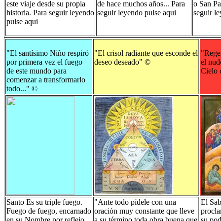
este viaje desde su propia
de hace muchos años...
Para
o San Pa
historia.
Para seguir leyendo
seguir leyendo pulse aqui
seguir l
pulse aqui
"El santísimo Niño respiró
"El crisol radiante que esconde el
"Rege
por primera vez el fuego
deseo deseado"
©
el nud
de este mundo para
Cielo 
comenzar a transformarlo
todo..."
©
Santo Es su triple fuego.
"Ante todo pídele con una
El Sab
Fuego de fuego, encarnado
oración muy constante que lleve
procla
en su Nombre por reflejo
a su término toda obra buena que
su pod