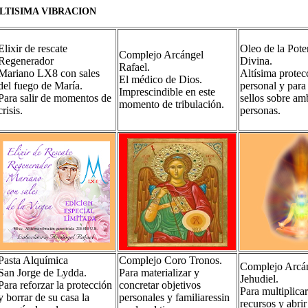
LTISIMA VIBRACION
Elixir de rescate
Oleo de la Pote
Complejo Arcángel
Regenerador
Divina.
Rafael.
Mariano LX8 con sales
Altísima protec
El médico de Dios.
del fuego de María.
personal y para 
Imprescindible en este
Para salir de momentos de
sellos sobre am
momento de tribulación.
crisis.
personas.
Pasta Alquímica
Complejo Coro Tronos.
Complejo Arcá
San Jorge de Lydda.
Para materializar y
Jehudiel.
Para reforzar la protección
concretar objetivos
Para multiplicar
y borrar de su casa la
personales y familiaressin
recursos y abri