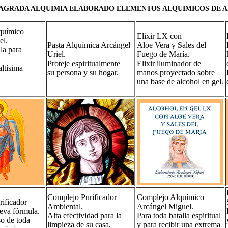
 SAGRADA ALQUIMIA ELABORADO ELEMENTOS ALQUIMICOS DE A
químico
Elixir LX con
el.
Pasta Alquímica Arcángel
Aloe Vera y Sales del
la para
Uriel.
Fuego de María.
Proteje espiritualmente
Elixir iluminador de
altísima
su persona y su hogar.
manos proyectado sobre
una base de alcohol en gel.
Complejo Purificador
Complejo Alquímico
ificador
Ambiental.
Arcángel Miguel.
eva fórmula.
Alta efectividad para la
Para toda batalla espiritual
so de toda
limpieza de su casa,
y para recibir una extrema