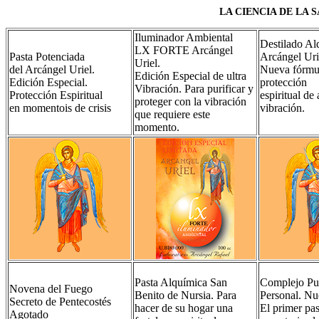
LA CIENCIA DE LA
Iluminador Ambiental
Destilado Al
LX FORTE Arcángel
Pasta Potenciada
Arcángel Uri
Uriel.
del Arcángel Uriel.
Nueva fórmu
Edición Especial de ultra
Edición Especial.
protección
Vibración. Para purificar y
Protección Espiritual
espiritual de 
proteger con la vibración
en momentois de crisis
vibración.
que requiere este
momento.
Pasta Alquímica San
Complejo Pur
Novena del Fuego
Benito de Nursia. Para
Personal. Nu
Secreto de Pentecostés
hacer de su hogar una
El primer pa
Agotado