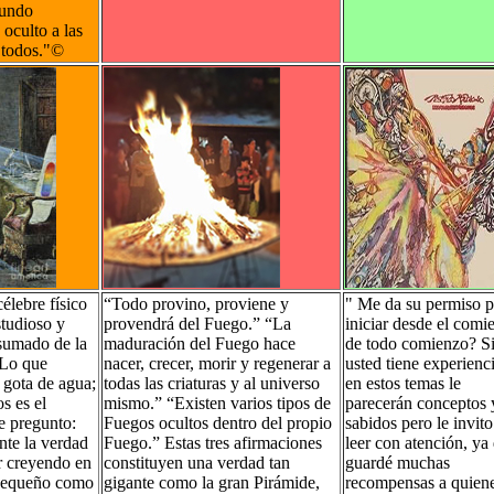
mundo
 oculto a las
 todos."
©
élebre físico
“Todo provino, proviene y
" Me da su permiso p
tudioso y
provendrá del Fuego.” “La
iniciar desde el comi
sumado de la
maduración del Fuego hace
de todo comienzo? S
“Lo que
nacer, crecer, morir y regenerar a
usted tiene experienc
 gota de agua;
todas las criaturas y al universo
en estos temas le
s es el
mismo.” “Existen varios tipos de
parecerán conceptos 
e pregunto:
Fuegos ocultos dentro del propio
sabidos pero le invito
nte la verdad
Fuego.” Estas tres afirmaciones
leer con atención, ya
ir creyendo en
constituyen una verdad tan
guardé muchas
pequeño como
gigante como la gran Pirámide,
recompensas a quien