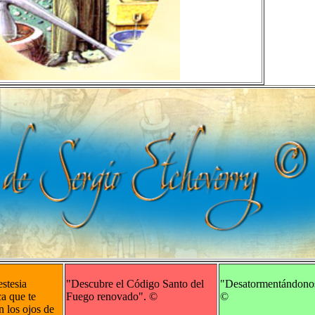
stesia
"Descubre el Código Santo del
"Desatormentándono
ca que te
Fuego renovado".
©
©
n los ojos de