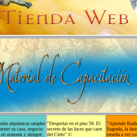
ulas alquímicas simples
"Despertar en el piso 59. El
"Aprende Radie
tener su casa, negocio
secreto de las luces que caen
Sagrada, la úni
a en armonía y siempre
del Cielo"
©
enseña a ver co