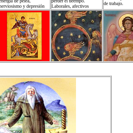
energía de pelea,
perder el tieempo.
de trabajo.
nerviosismo y depresión
Laborales, afectivos