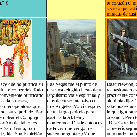
a."
©
tu corazón el 
secreto que está
miradas de casi
ace que no purifica su
Las Vegas fue el punto de
Isaac Newton, c
icina o comercio? Todo
descanso elegido luego de un
y apasionado es
conveniente purificarlo
larguísimo viaje espiritual y 5
practicante con
 cada 3 meses,
días de curso intensivo en
alquimia dijo: 
do una operatoria que
Los Angeles. Volví después
sabemos es una
toda su superficie. Por
de un largo período para
lo que ignoramo
emplear el Complejo
asistir a la Alchemy
océano”. Pero t
dor Ambiental, o los
Conference. Desde entonces
¿Buscás realme
s San Benito, San
cada vez que vengo me
o preferís segu
 Lydda, San Espiridón
suelen preguntar: ¿Y qué
un mundo tan 