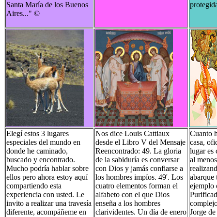
Santa María de los Buenos
protegid
Aires..."
©
Elegí estos 3 lugares
Nos dice Louis Cattiaux
Cuanto h
especiales del mundo en
desde el Libro V del Mensaje
casa, of
donde he caminado,
Reencontrado: 49. La gloria
lugar es 
buscado y encontrado.
de la sabiduría es conversar
al menos
Mucho podría hablar sobre
con Dios y jamás confiarse a
realizan
ellos pero ahora estoy aquí
los hombres impíos. 49'. Los
abarque 
compartiendo esta
cuatro elementos forman el
ejemplo 
experiencia con usted. Le
alfabeto con el que Dios
Purifica
invito a realizar una travesía
enseña a los hombres
complejo
diferente, acompáñeme en
clarividentes. Un día de enero
Jorge de